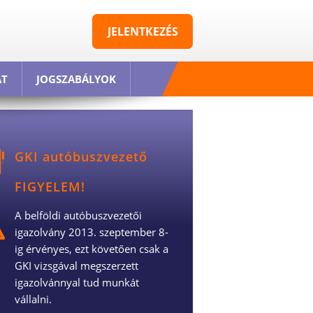
JELENTKEZÉS
AT
JOGSZABÁLYOK
GKI autóbuszvezető
FIGYELEM!
A belföldi autóbuszvezetői
igazolvány 2013. szeptember 8-
ig érvényes, ezt követően csak a
GKI vizsgával megszerzett
igazolvánnyal tud munkát
vállalni.