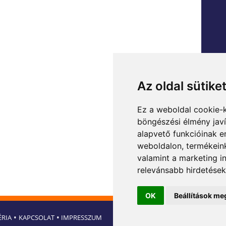
Az oldal sütike
Ez a weboldal cookie-
böngészési élmény jav
alapvető funkcióinak 
weboldalon
,
termékeink
valamint a marketing i
relevánsabb hirdetések
OK
Beállítások me
•
•
ÉRIA
KAPCSOLAT
IMPRESSZUM