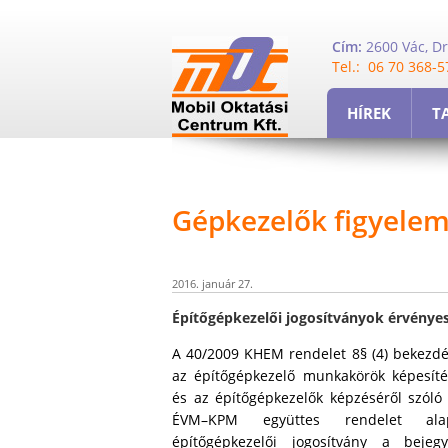
Cím:
2600 Vác, Dr,
Tel.: 06 70 368-5
HÍREK
T
Gépkezelők figyelem
2016. január 27.
Építőgépkezelői jogosítványok érvénye
A 40/2009 KHEM rendelet 8§ (4) bekezd
az építőgépkezelő munkakörök képesíté
és az építőgépkezelők képzéséről szóló 6
ÉVM–KPM együttes rendelet alap
építőgépkezelői jogosítvány a bejegy