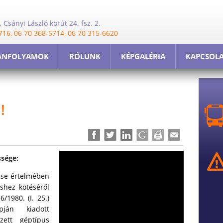
 Csányi László körút 24. fsz. 2.
716, 06 70 368-5714, 06 70 315-6620
ANFOLYAMOK
RÓLUNK
KÉPGALÉRIA
KAPCSOL
!
ssége:
ése értelmében
shez kötéséről
/1980. (I. 25.)
ján kiadott
zett géptípus