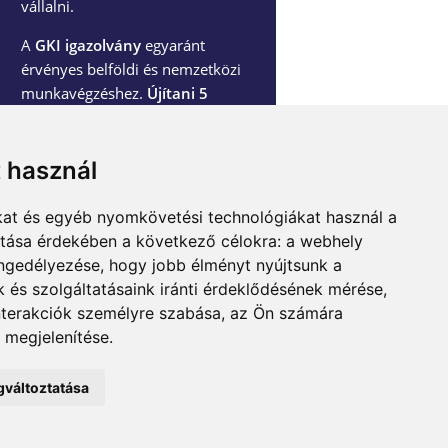
vállalni.
A
GKI igazolvány
egyaránt
érvényes belföldi és nemzetközi
munkavégzéshez.
Újítani 5
évenként kell.
t használ
RÉSZLETEK
kat és egyéb nyomkövetési technológiákat használ a
ítása érdekében a következő célokra:
a webhely
engedélyezése
,
hogy jobb élményt nyújtsunk a
 és szolgáltatásaink iránti érdeklődésének mérése,
ADATKEZELÉSI TÁJÉKOZTATÓ
nterakciók személyre szabása
,
az Ön számára
 megjelenítése
.
gváltoztatása