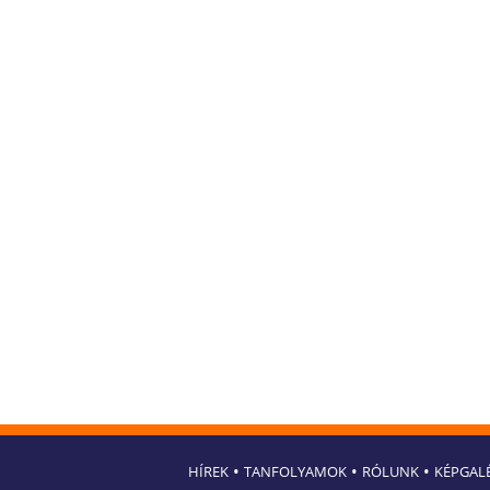
•
•
•
HÍREK
TANFOLYAMOK
RÓLUNK
KÉPGAL