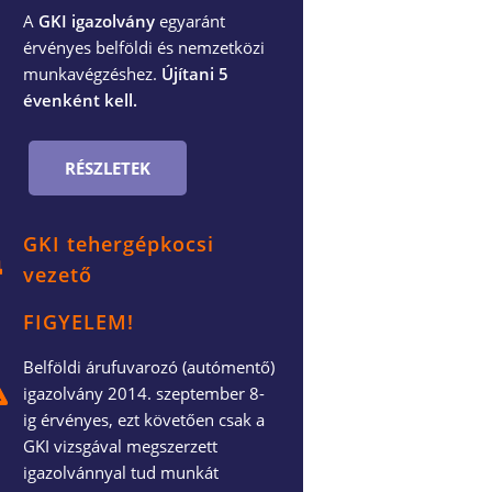
A
GKI igazolvány
egyaránt
érvényes belföldi és nemzetközi
munkavégzéshez.
Újítani 5
évenként kell.
RÉSZLETEK
GKI tehergépkocsi
vezető
FIGYELEM!
Belföldi árufuvarozó (autómentő)
igazolvány 2014. szeptember 8-
ig érvényes, ezt követően csak a
GKI vizsgával megszerzett
igazolvánnyal tud munkát