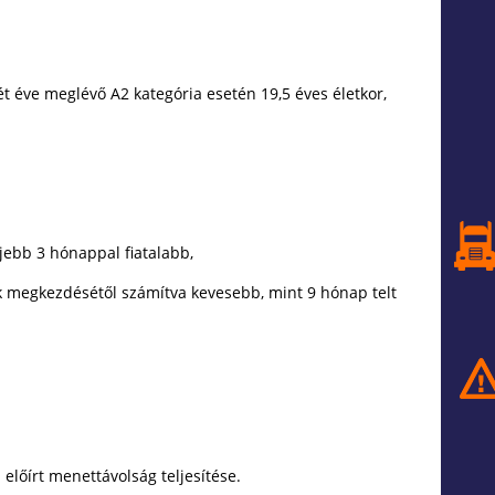
két éve meglévő A2 kategória esetén 19,5 éves életkor,
eljebb 3 hónappal fiatalabb,
ak megkezdésétől számítva kevesebb, mint 9 hónap telt
 előírt menettávolság teljesítése.