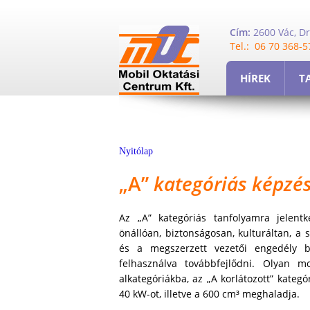
Cím:
2600 Vác, Dr,
Tel.: 06 70 368-5
HÍREK
T
Nyitólap
„A”
kategóriás képzé
Az „A” kategóriás tanfolyamra jelent
önállóan, biztonságosan, kulturáltan, a 
és a megszerzett vezetői engedély bi
felhasználva továbbfejlődni. Olyan 
alkategóriákba, az „A korlátozott” kategó
40 kW-ot, illetve a 600 cm³ meghaladja.