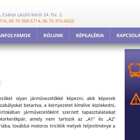
 Csányi László körút 24. fsz. 2.
716, 06 70 368-5714, 06 70 315-6620
ANFOLYAMOK
RÓLUNK
KÉPGALÉRIA
KAPCSOL
s
kezőket olyan járművezetőkké képezni, akik képesek
szabályokat betartva, a környezetet kímélve közlekedni,
rtokában járművezetőként szerzett tapasztalataikat
motorkerékpár, amely nem tartozik az „A1” és „A2”
riába, továbbá motoros triciklik melyek teljesítménye a