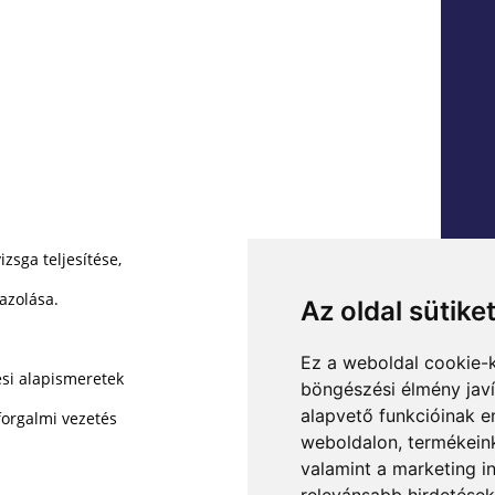
izsga teljesítése,
gazolása.
Az oldal sütike
Ez a weboldal cookie-
ési alapismeretek
böngészési élmény jav
alapvető funkcióinak 
 forgalmi vezetés
weboldalon
,
termékeink
valamint a marketing i