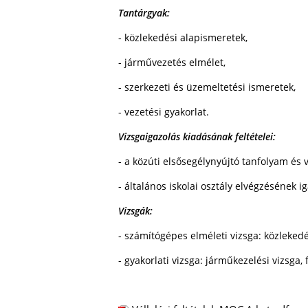
Tantárgyak:
- közlekedési alapismeretek,
- járművezetés elmélet,
- szerkezeti és üzemeltetési ismeretek,
- vezetési gyakorlat.
Vizsgaigazolás kiadásának feltételei:
- a közúti elsősegélynyújtó tanfolyam és v
- általános iskolai osztály elvégzésének i
Vizsgák:
- számítógépes elméleti vizsga: közleked
- gyakorlati vizsga: járműkezelési vizsga,