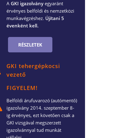
A
GKI igazolvány
egyaránt
érvényes belföldi és nemzetközi
munkavégzéshez.
Újítani 5
évenként kell.
RÉSZLETEK
GKI tehergépkocsi
vezető
FIGYELEM!
Belföldi árufuvarozó (autómentő)
igazolvány 2014. szeptember 8-
ig érvényes, ezt követően csak a
GKI vizsgával megszerzett
igazolvánnyal tud munkát
vállalni.