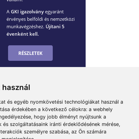
A
GKI igazolvány
egyaránt
érvényes belföldi és nemzetközi
munkavégzéshez.
Újítani 5
évenként kell.
RÉSZLETEK
t használ
ADATKEZELÉSI TÁJÉKOZTATÓ
kat és egyéb nyomkövetési technológiákat használ a
ítása érdekében a következő célokra:
a webhely
engedélyezése
,
hogy jobb élményt nyújtsunk a
 és szolgáltatásaink iránti érdeklődésének mérése,
nterakciók személyre szabása
,
az Ön számára