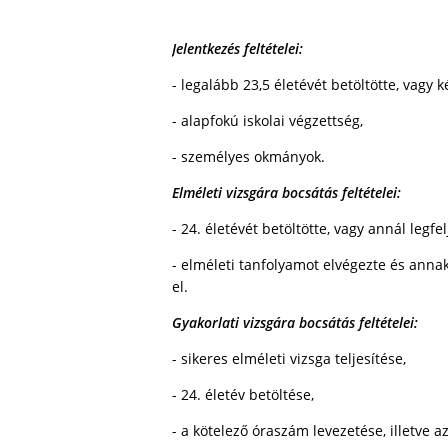
Jelentkezés feltételei:
- legalább 23,5 életévét betöltötte, vagy 
- alapfokú iskolai végzettség,
- személyes okmányok.
Elméleti vizsgára bocsátás feltételei:
- 24. életévét betöltötte, vagy annál legf
- elméleti tanfolyamot elvégezte és ann
el.
Gyakorlati vizsgára bocsátás feltételei:
- sikeres elméleti vizsga teljesítése,
- 24. életév betöltése,
- a kötelező óraszám levezetése, illetve az