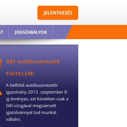
JELENTKEZÉS
AT
JOGSZABÁLYOK
GKI autóbuszvezető
FIGYELEM!
A belföldi autóbuszvezetői
igazolvány 2013. szeptember 8-
ig érvényes, ezt követően csak a
GKI vizsgával megszerzett
igazolvánnyal tud munkát
vállalni.