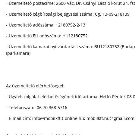
- Üzemeltető postacíme: 2600 Vác, Dr. Csányi László körút 24. fsz
- Üzemeltető cégbírósági bejegyzési száma: Cg. 13-09-218139
- Üzemeltető adószáma: 12180752-2-13
- Üzemeltető EU adószáma: HU12180752
- Üzemeltető kamarai nyilvántartási száma: BU12180752 (Budap
Iparkamara)
Az üzemeltető elérhetőségei:
- Ügyfélszolgálat elérhetőségének időtartama: Hétfő-Péntek 08.
- Telefonszám: 06 70 368-5716
- E-mail cím: info@mobilkft.t-online.hu; mobilkft.hu@gmail.com